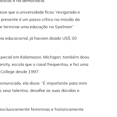
blicas e na democracia.
se que a universidade ficou “revigorada e
 presente é um passo crítico na missão da
r e terminar uma educação na Spelman”.
ropia educacional, já haviam doado US$ 30
 especial em Kalamazoo, Michigan, também doou
ity, escola que o casal frequentou, e fez uma
 College desde 1997.
omunicado, ela disse: “É importante para mim
seus talentos, desafiar as suas dúvidas e
 exclusivamente femininas e historicamente