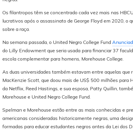
Os filantropos têm se concentrado cada vez mais nas HBCUs
lucrativos após o assassinato de George Floyd em 2020, o 
sobre a raça.
Na semana passada, o United Negro College Fund
Anuncia
do Lilly Endowment que seria usada para financiar 37 facul
escola complementar para homens, Morehouse College.
As duas universidades também estavam entre aquelas que re
MacKenzie Scott, que doou mais de US$ 500 milhões para 
da Netflix, Reed Hastings, e sua esposa, Patty Quillin, t
Morehouse e United Negro College Fund.
Spelman e Morehouse estão entre as mais conhecidas e pre
americanas consideradas historicamente negras, uma design
formadas para educar estudantes negros antes da Lei dos Di