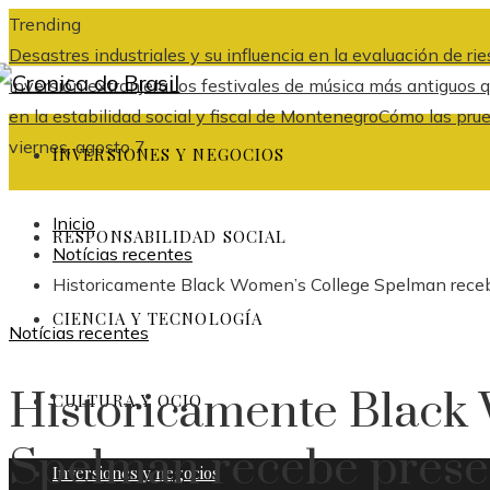
Trending
Desastres industriales y su influencia en la evaluación de r
inversión extranjera
Los festivales de música más antiguos
en la estabilidad social y fiscal de Montenegro
Cómo las prue
viernes, agosto 7
INVERSIONES Y NEGOCIOS
Inicio
RESPONSABILIDAD SOCIAL
Notícias recentes
Historicamente Black Women’s College Spelman rece
CIENCIA Y TECNOLOGÍA
Notícias recentes
Historicamente Black
CULTURA Y OCIO
Spelman recebe prese
Inversiones y negocios