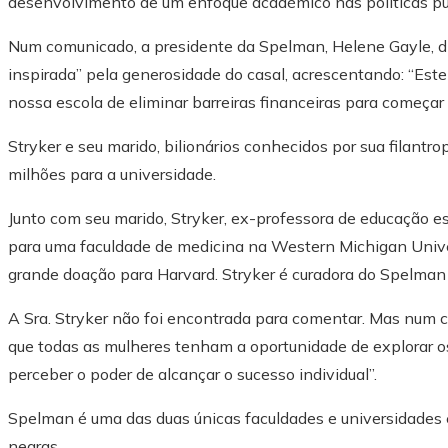
desenvolvimento de um enfoque académico nas políticas pú
Num comunicado, a presidente da Spelman, Helene Gayle, dis
inspirada” pela generosidade do casal, acrescentando: “Este
nossa escola de eliminar barreiras financeiras para começa
Stryker e seu marido, bilionários conhecidos por sua filant
milhões para a universidade.
Junto com seu marido, Stryker, ex-professora de educação
para uma faculdade de medicina na Western Michigan Univers
grande doação para Harvard. Stryker é curadora do Spelman
A Sra. Stryker não foi encontrada para comentar. Mas num c
que todas as mulheres tenham a oportunidade de explorar os 
perceber o poder de alcançar o sucesso individual”.
Spelman é uma das duas únicas faculdades e universidades
negras.