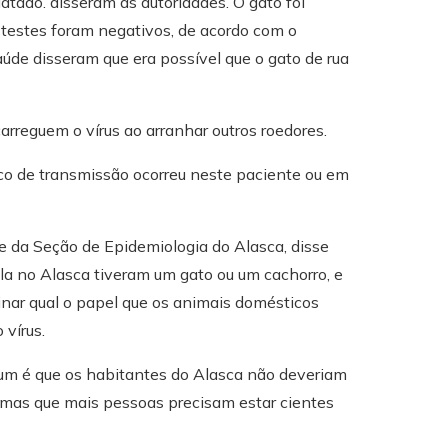
tado. disseram as autoridades. O gato foi
 testes foram negativos, de acordo com o
de disseram que era possível que o gato de rua
carreguem o vírus ao arranhar outros roedores.
o de transmissão ocorreu neste paciente ou em
e da Seção de Epidemiologia do Alasca, disse
la no Alasca tiveram um gato ou um cachorro, e
inar qual o papel que os animais domésticos
vírus.
um é que os habitantes do Alasca não deveriam
 “mas que mais pessoas precisam estar cientes