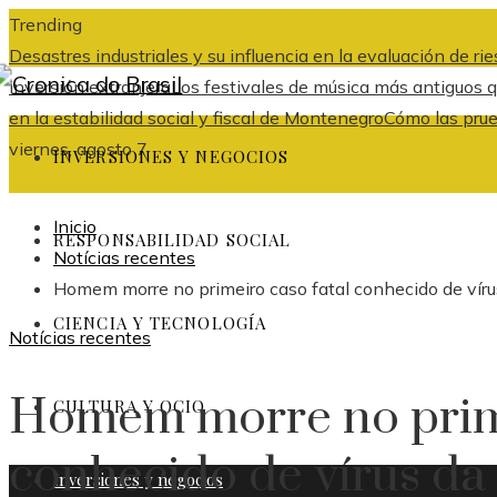
Trending
Desastres industriales y su influencia en la evaluación de r
inversión extranjera
Los festivales de música más antiguos
en la estabilidad social y fiscal de Montenegro
Cómo las prue
viernes, agosto 7
INVERSIONES Y NEGOCIOS
Inicio
RESPONSABILIDAD SOCIAL
Notícias recentes
Homem morre no primeiro caso fatal conhecido de víru
CIENCIA Y TECNOLOGÍA
Notícias recentes
Homem morre no prime
CULTURA Y OCIO
conhecido de vírus da 
Inversiones y negocios