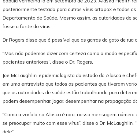
pápula vermelha lá em setembro de 2023, Alaska Health rela
posteriormente testado para outros vírus ortopox e todos os
Departamento de Saúde. Mesmo assim, as autoridades de saú
fosse a fonte do vírus.
Dr Rogers disse que é possível que as garras do gato de rua 
“Mas não podemos dizer com certeza como o modo específic
pacientes anteriores”, disse o Dr. Rogers.
Joe McLaughlin, epidemiologista do estado do Alasca e chef
em uma entrevista que todos os pacientes que tiveram varío
que as autoridades de saúde estão trabalhando para determ
podem desempenhar. jogar. desempenhar na propagação do 
“Como a varíola no Alasca é rara, nossa mensagem número 
se preocupar muito com esse vírus”, disse o Dr. McLaughlin,
dele”.