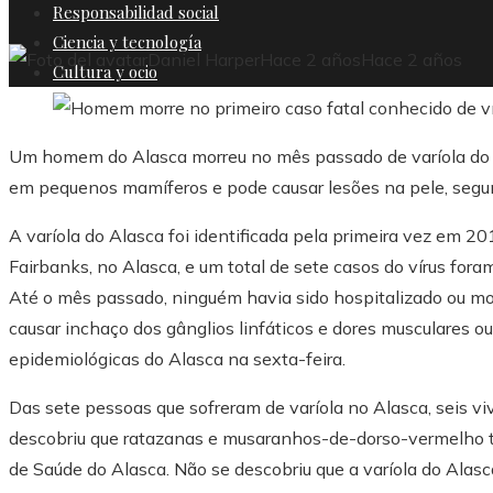
Responsabilidad social
Ciencia y tecnología
Daniel Harper
Hace 2 años
Hace 2 años
Cultura y ocio
Um homem do Alasca morreu no mês passado de varíola do Al
em pequenos mamíferos e pode causar lesões na pele, segun
A varíola do Alasca foi identificada pela primeira vez em 
Fairbanks, no Alasca, e um total de sete casos do vírus for
Até o mês passado, ninguém havia sido hospitalizado ou mo
causar inchaço dos gânglios linfáticos e dores musculares ou
epidemiológicas do Alasca na sexta-feira.
Das sete pessoas que sofreram de varíola no Alasca, seis vi
descobriu que ratazanas e musaranhos-de-dorso-vermelho 
de Saúde do Alasca. Não se descobriu que a varíola do Alas