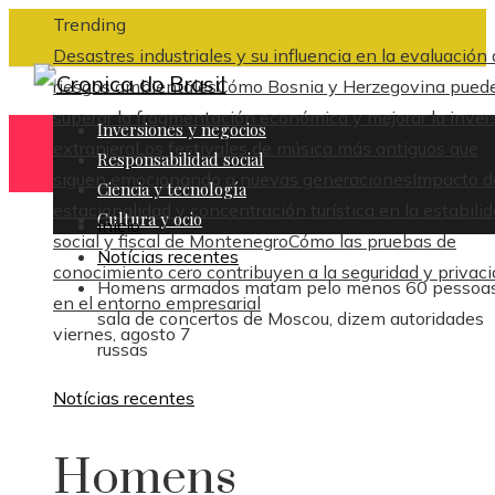
Trending
Desastres industriales y su influencia en la evaluación
riesgos ambientales
Cómo Bosnia y Herzegovina pued
superar la fragmentación económica y mejorar la inver
Inversiones y negocios
extranjera
Los festivales de música más antiguos que
Responsabilidad social
siguen emocionando a nuevas generaciones
Impacto d
Ciencia y tecnología
estacionalidad y concentración turística en la estabili
Cultura y ocio
Inicio
social y fiscal de Montenegro
Cómo las pruebas de
Notícias recentes
conocimiento cero contribuyen a la seguridad y privac
Homens armados matam pelo menos 60 pessoa
en el entorno empresarial
sala de concertos de Moscou, dizem autoridades
viernes, agosto 7
russas
Notícias recentes
Homens