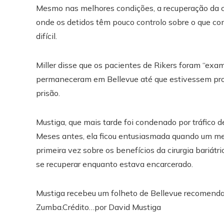
Mesmo nas melhores condições, a recuperação da cirur
onde os detidos têm pouco controlo sobre o que c
difícil.
Miller disse que os pacientes de Rikers foram “exa
permaneceram em Bellevue até que estivessem pron
prisão.
Mustiga, que mais tarde foi condenado por tráfico d
Meses antes, ela ficou entusiasmada quando um mem
primeira vez sobre os benefícios da cirurgia bariátr
se recuperar enquanto estava encarcerado.
Mustiga recebeu um folheto de Bellevue recomend
Zumba.
Crédito…
por David Mustiga