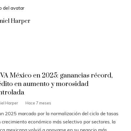
niel Harper
VA México en 2025: ganancias récord,
édito en aumento y morosidad
ntrolada
iel Harper
Hace 7 meses
un 2025 marcado por la normalización del ciclo de tasas
n crecimiento económico más selectivo por sectores, la
ca mexicana volvió a apoyarse en su negocio más