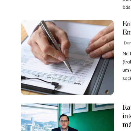
bási
En
Em
Dan
No B
(tr
um 
soci
Ra
in
má