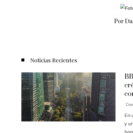
Por Da
Noticias Recientes
BB
cr
co
Dan
En 
y u
ban