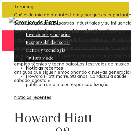
Trending
Qué es la microbiota intestinal y por qué es important
para tu organismo
Desastres industriales y su influenci
la evaluación de riesgos ambientales
Cómo Bosnia y
Inversiones y negocios
Herzegovina puede superar la fragmentación económi
Responsabilidad social
mejorar la inversión extranjera
Cómo Trinidad y Tobago
Ciencia y tecnología
puede convertir la renta energética en oportunidades 
Cultura y ocio
Inicio
empleo técnico y tecnológico
Los festivales de música
Notícias recentes
antiguos que siguen emocionando a nuevas generacio
Howard Hiatt morre, 98 anos; Conduziu a saúde
sábado, agosto 8
pública a uma maior responsabilização
Notícias recentes
Howard Hiatt