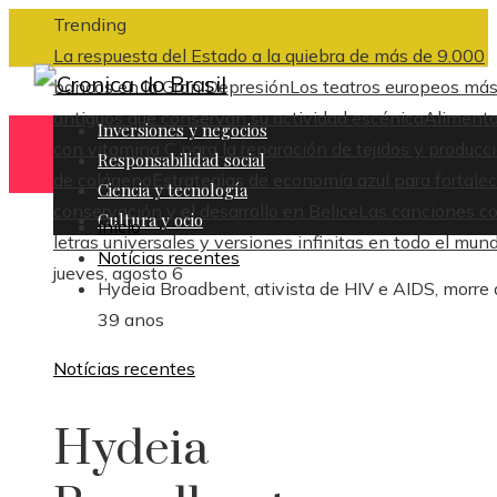
Trending
La respuesta del Estado a la quiebra de más de 9.000
bancos en la Gran Depresión
Los teatros europeos má
antiguos que conservan su actividad escénica
Aliment
Inversiones y negocios
con vitamina C para la reparación de tejidos y producc
Responsabilidad social
de colágeno
Estrategias de economía azul para fortalec
Ciencia y tecnología
conservación y el desarrollo en Belice
Las canciones c
Cultura y ocio
Inicio
letras universales y versiones infinitas en todo el mun
Notícias recentes
jueves, agosto 6
Hydeia Broadbent, ativista de HIV e AIDS, morre
39 anos
Notícias recentes
Hydeia