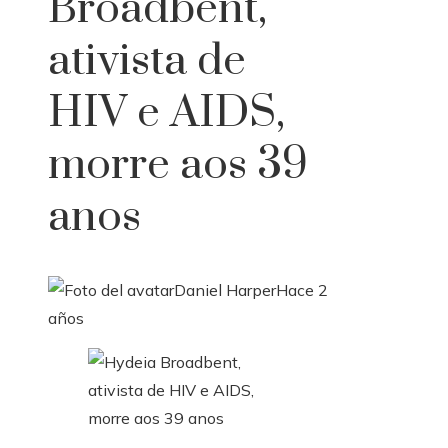
Broadbent,
ativista de
HIV e AIDS,
morre aos 39
anos
Daniel Harper
Hace 2
años