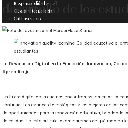
Responsabilidad social
desarrollo de los estu
Ciencia y tecnología
Cultura y ocio
Daniel Harper
Hace 3 años
La Revolución Digital en la Educación: Innovación, Cali
Aprendizaje
En la era digital en la que nos encontramos inmersos, la e
continua. Los avances tecnológicos y las mejoras en las c
de oportunidades para la innovación educativa, brindando la
de calidad. En este artículo, examinaremos de qué manera l