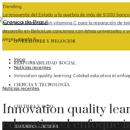
Trending
La respuesta del Estado a la quiebra de más de 9.000 banco
escénica
Alimentos con vitamina C para la reparación de tej
desarrollo en Belice
Las canciones con letras universales y v
jueves, agosto 6
INVERSIONES Y NEGOCIOS
Inicio
RESPONSABILIDAD SOCIAL
Notícias recentes
Innovation quality learning: Calidad educativa el enfoqu
CIENCIA Y TECNOLOGÍA
Notícias recentes
Innovation quality lea
CULTURA Y OCIO
educativa el enfoque i
Inversiones y negocios