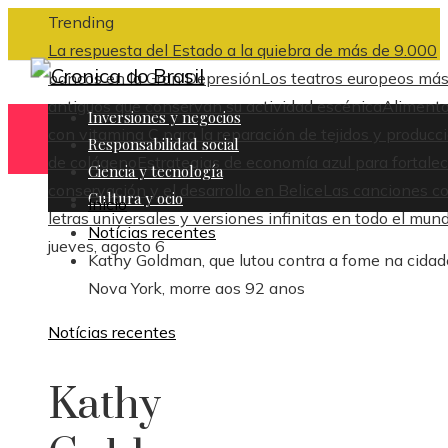
Trending
La respuesta del Estado a la quiebra de más de 9.000
bancos en la Gran Depresión
Los teatros europeos má
antiguos que conservan su actividad escénica
Aliment
Inversiones y negocios
con vitamina C para la reparación de tejidos y producc
Responsabilidad social
de colágeno
Estrategias de economía azul para fortalec
Ciencia y tecnología
conservación y el desarrollo en Belice
Las canciones c
Cultura y ocio
Inicio
letras universales y versiones infinitas en todo el mun
Notícias recentes
jueves, agosto 6
Kathy Goldman, que lutou contra a fome na cidad
Nova York, morre aos 92 anos
Notícias recentes
Kathy