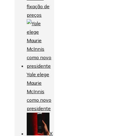
fixação de
preços
Yale elege
Maurie
McInnis
como novo
presidente
X