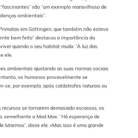
s “fascinantes” são “um exemplo maravilhoso de
udanças ambientais”.
e Primatas em Göttingen, que também não esteve
ente bem feito” destacou a importância da
viver quando o seu habitat muda. “À luz das
e ele.
es ambientais ajustando as suas normas sociais
o entanto, os humanos provavelmente se
-se, por exemplo, após catástrofes naturais ou
os recursos se tornarem demasiado escassos, os
ta, semelhante a Mad Max. “Há esperança de
e lutarmos”, disse ele. «Mas isso é uma grande