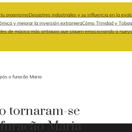
a tu organismo
Desastres industriales y su influencia en la eva
ica y mejorar la inversión extranjera
Cómo Trinidad y Tobago
ales de música más antiguos que siguen emocionando a nuev
pós o furacão Maria
o tornaram-se
o furacão Maria