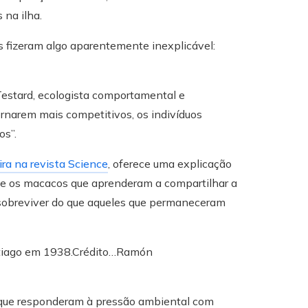
 na ilha.
s fizeram algo aparentemente inexplicável:
Testard, ecologista comportamental e
ornarem mais competitivos, os indivíduos
os”.
ira na revista Science
, oferece uma explicação
ue os macacos que aprenderam a compartilhar a
sobreviver do que aqueles que permaneceram
tiago em 1938.
Crédito…
Ramón
que responderam à pressão ambiental com