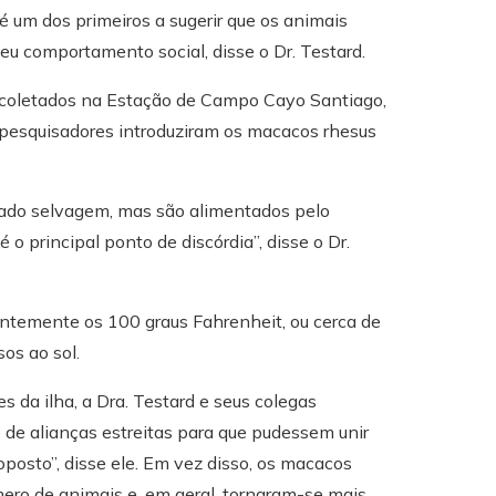
é um dos primeiros a sugerir que os animais
comportamento social, disse o Dr. Testard.
s coletados na Estação de Campo Cayo Santiago,
 pesquisadores introduziram os macacos rhesus
ado selvagem, mas são alimentados pelo
o principal ponto de discórdia”, disse o Dr.
temente os 100 graus Fahrenheit, ou cerca de
os ao sol.
s da ilha, a Dra. Testard e seus colegas
de alianças estreitas para que pudessem unir
posto”, disse ele. Em vez disso, os macacos
ero de animais e, em geral, tornaram-se mais