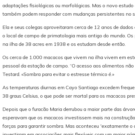
adaptações fisiológicas ou morfológicas. Mas o novo estudo 
também podem responder com mudanças persistentes no seu 
Ela e seus colegas aproveitaram cerca de 12 anos de dado
o local de campo de primatologia mais antigo do mundo. Os
na ilha de 38 acres em 1938 e os estudam desde então.
Os cerca de 1.000 macacos que vivem na ilha vivem em est
pessoal da estação de campo. “O acesso aos alimentos não é 
Testard. «Sombra para evitar o estresse térmico é.»
As temperaturas diurnas em Cayo Santiago excedem frequen
38 graus Celsius, o que pode ser mortal para os macacos pres
Depois que o furacão Maria derrubou a maior parte das árvore
esperavam que os macacos investissem mais na construção 
forças para garantir sombra. Mas aconteceu “exatamente o o
investiram em associações mais flexíveis com um maior núm