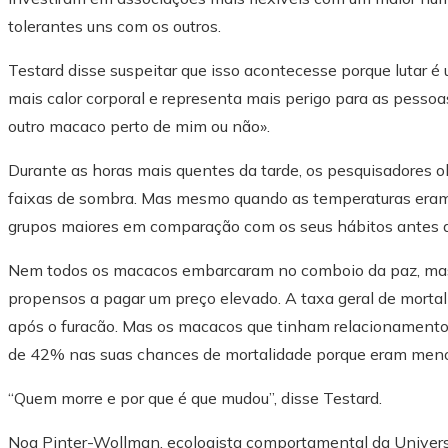
tolerantes uns com os outros.
Testard disse suspeitar que isso acontecesse porque lutar é
mais calor corporal e representa mais perigo para as pess
outro macaco perto de mim ou não».
Durante as horas mais quentes da tarde, os pesquisadore
faixas de sombra. Mas mesmo quando as temperaturas eram
grupos maiores em comparação com os seus hábitos antes da
Nem todos os macacos embarcaram no comboio da paz, mas
propensos a pagar um preço elevado. A taxa geral de mort
após o furacão. Mas os macacos que tinham relacionamento
de 42% nas suas chances de mortalidade porque eram menos
“Quem morre e por que é que mudou”, disse Testard.
Noa Pinter-Wollman, ecologista comportamental da Universi