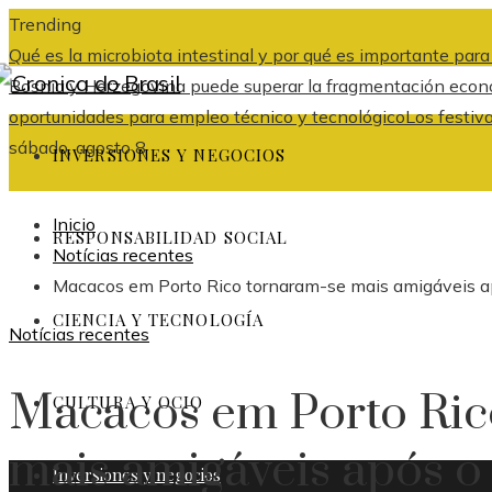
Trending
Qué es la microbiota intestinal y por qué es importante par
Bosnia y Herzegovina puede superar la fragmentación económ
oportunidades para empleo técnico y tecnológico
Los festiv
sábado, agosto 8
INVERSIONES Y NEGOCIOS
Inicio
RESPONSABILIDAD SOCIAL
Notícias recentes
Macacos em Porto Rico tornaram-se mais amigáveis ​​a
CIENCIA Y TECNOLOGÍA
Notícias recentes
Macacos em Porto Ric
CULTURA Y OCIO
mais amigáveis ​​após 
Inversiones y negocios