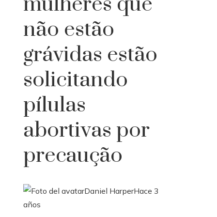
mulheres que
não estão
grávidas estão
solicitando
pílulas
abortivas por
precaução
Daniel Harper
Hace 3
años