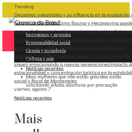
Trending
Desastres industriales y su influencia en la evaluación
riesgos ambientales
Cómo Bosnia y Herzegovina pued
superar la fragmentación económica y mejorar la inver
Inversiones y negocios
extranjera
Cómo Trinidad y Tobago puede convertir la 
Responsabilidad social
energética en oportunidades para empleo técnico y
Ciencia y tecnología
tecnológico
Los festivales de música más antiguos que
Cultura y ocio
Inicio
siguen emocionando a nuevas generaciones
Impacto d
Notícias recentes
estacionalidad y concentración turística en la estabili
Mais mulheres que não estão grávidas estão
social y fiscal de Montenegro
solicitando pílulas abortivas por precaução
viernes, agosto 7
Notícias recentes
Mais