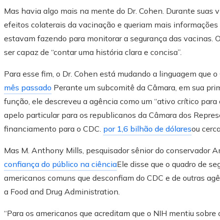
Mas havia algo mais na mente do Dr. Cohen. Durante suas v
efeitos colaterais da vacinação e queriam mais informações 
estavam fazendo para monitorar a segurança das vacinas. O 
ser capaz de “contar uma história clara e concisa”.
Para esse fim, o Dr. Cohen está mudando a linguagem que o
mês passado
Perante um subcomitê da Câmara, em sua prim
função, ele descreveu a agência como um “ativo crítico para 
apelo particular para os republicanos da Câmara dos Repres
financiamento para o CDC.
por 1,6 bilhão de dólares
ou cerc
Mas M. Anthony Mills, pesquisador sênior do conservador Am
confiança do público na ciência
Ele disse que o quadro de s
americanos comuns que desconfiam do CDC e de outras agên
a Food and Drug Administration.
“Para os americanos que acreditam que o NIH mentiu sobre 