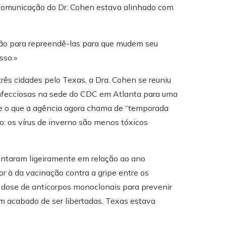
e comunicação do Dr. Cohen estava alinhado com
não para repreendê-las para que mudem seu
sso.»
rês cidades pelo Texas, a Dra. Cohen se reuniu
infecciosas na sede do CDC em Atlanta para uma
nte o que a agência agora chama de “temporada
do: os vírus de inverno são menos tóxicos
entaram ligeiramente em relação ao ano
or à da vacinação contra a gripe entre os
 dose de anticorpos monoclonais para prevenir
 acabado de ser libertadas. Texas estava