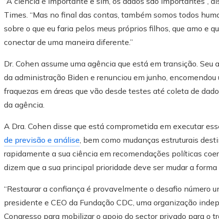
“A ciência é importante e sim, os dados são importantes”, 
Times. “Mas no final das contas, também somos todos huma
sobre o que eu faria pelos meus próprios filhos, que amo e q
conectar de uma maneira diferente.”
Dr. Cohen assume uma agência que está em transição. Seu a
da administração Biden e renunciou em junho, encomendou u
fraquezas em áreas que vão desde testes até coleta de dad
da agência.
A Dra. Cohen disse que está comprometida em executar esse
de previsão e análise
, bem como mudanças estruturais desti
rapidamente a sua ciência em recomendações políticas coer
dizem que a sua principal prioridade deve ser mudar a forma
“Restaurar a confiança é provavelmente o desafio número u
presidente e CEO da Fundação CDC, uma organização indepe
Congresso para mobilizar o apoio do sector privado para o t