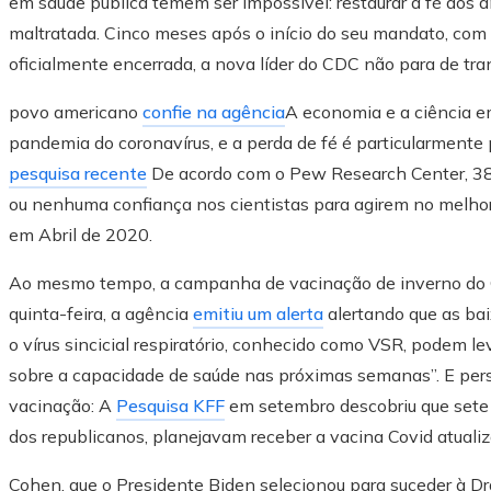
em saúde pública temem ser impossível: restaurar a fé dos 
maltratada. Cinco meses após o início do seu mandato, com
oficialmente encerrada, a nova líder do CDC não para de tr
povo americano
confie na agência
A economia e a ciência e
pandemia do coronavírus, e a perda de fé é particularmente
pesquisa recente
De acordo com o Pew Research Center, 38 
ou nenhuma confiança nos cientistas para agirem no melhor 
em Abril de 2020.
Ao mesmo tempo, a campanha de vacinação de inverno do CD
quinta-feira, a agência
emitiu um alerta
alertando que as bai
o vírus sincicial respiratório, conhecido como VSR, podem l
sobre a capacidade de saúde nas próximas semanas”. E persi
vacinação: A
Pesquisa KFF
em setembro descobriu que sete
dos republicanos, planejavam receber a vacina Covid atualiz
Cohen, que o Presidente Biden selecionou para suceder à Dr