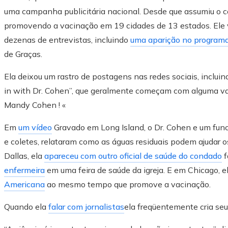
uma campanha publicitária nacional. Desde que assumiu o co
promovendo a vacinação em 19 cidades de 13 estados. Ele vi
dezenas de entrevistas, incluindo
uma aparição no program
de Graças.
Ela deixou um rastro de postagens nas redes sociais, inclui
in with Dr. Cohen”, que geralmente começam com alguma va
Mandy Cohen ! «
Em
um vídeo
Gravado em Long Island, o Dr. Cohen e um fun
e coletes, relataram como as águas residuais podem ajudar os
Dallas, ela
apareceu com outro oficial de saúde do condado
f
enfermeira
em uma feira de saúde da igreja. E em Chicago, e
Americana
ao mesmo tempo que promove a vacinação.
Quando ela
falar com jornalistas
ela freqüentemente cria seus