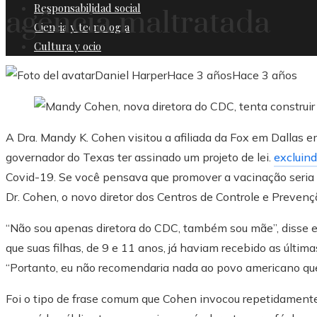
Responsabilidad social
agência maltratada
Ciencia y tecnología
Cultura y ocio
Daniel Harper
Hace 3 años
Hace 3 años
A Dra. Mandy K. Cohen visitou a afiliada da Fox em Dallas 
governador do Texas ter assinado um projeto de lei.
excluin
Covid-19. Se você pensava que promover a vacinação seria d
Dr. Cohen, o novo diretor dos Centros de Controle e Preve
“Não sou apenas diretora do CDC, também sou mãe”, disse 
que suas filhas, de 9 e 11 anos, já haviam recebido as última
“Portanto, eu não recomendaria nada ao povo americano que
Foi o tipo de frase comum que Cohen invocou repetidamente 