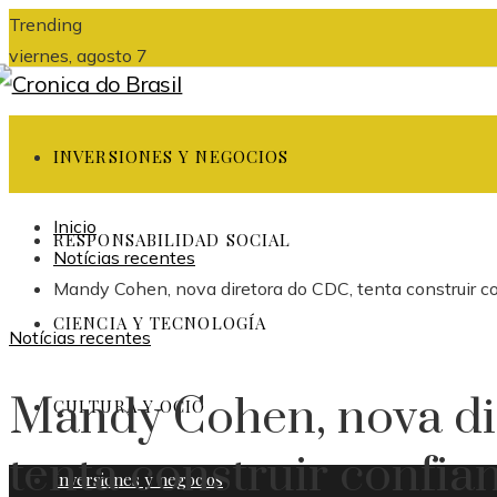
Trending
viernes, agosto 7
INVERSIONES Y NEGOCIOS
Inicio
RESPONSABILIDAD SOCIAL
Notícias recentes
Mandy Cohen, nova diretora do CDC, tenta construir 
CIENCIA Y TECNOLOGÍA
Notícias recentes
Mandy Cohen, nova di
CULTURA Y OCIO
tenta construir confi
Inversiones y negocios