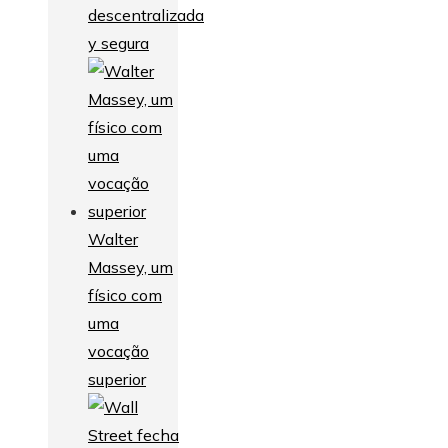
descentralizada
y segura
Walter
Massey, um
físico com
uma
vocação
superior