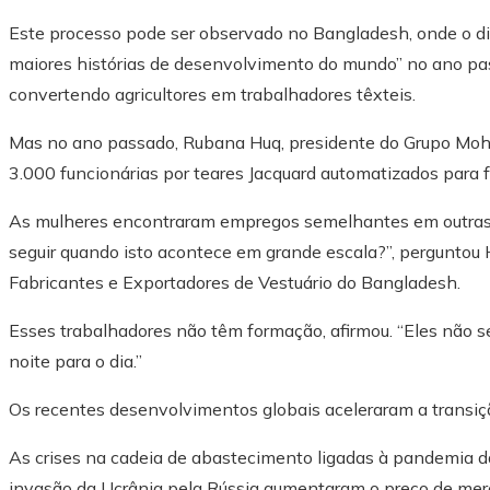
Este processo pode ser observado no Bangladesh, onde o d
maiores histórias de desenvolvimento do mundo” no ano pas
convertendo agricultores em trabalhadores têxteis.
Mas no ano passado, Rubana Huq, presidente do Grupo Moha
3.000 funcionárias por teares Jacquard automatizados para
As mulheres encontraram empregos semelhantes em outras 
seguir quando isto acontece em grande escala?”, perguntou
Fabricantes e Exportadores de Vestuário do Bangladesh.
Esses trabalhadores não têm formação, afirmou. “Eles não 
noite para o dia.”
Os recentes desenvolvimentos globais aceleraram a transiç
As crises na cadeia de abastecimento ligadas à pandemia 
invasão da Ucrânia pela Rússia aumentaram o preço de mer