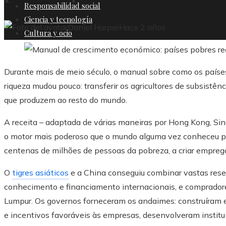
Responsabilidad social
Ciencia y tecnología
Daniel Harper
Hace 2 años
Cultura y ocio
Durante mais de meio século, o manual sobre como os paí
riqueza mudou pouco: transferir os agricultores de subsistên
que produzem ao resto do mundo.
A receita – adaptada de várias maneiras por Hong Kong, Sin
o motor mais poderoso que o mundo alguma vez conheceu par
centenas de milhões de pessoas da pobreza, a criar emprego
O
tigres asiáticos
e a China conseguiu combinar vastas res
conhecimento e financiamento internacionais, e comprador
Lumpur. Os governos forneceram os andaimes: construíram 
e incentivos favoráveis ​​às empresas, desenvolveram insti