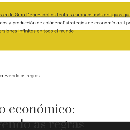
s en la Gran Depresión
Los teatros europeos más antiguos que
idos y producción de colágeno
Estrategias de economía azul pa
ersiones infinitas en todo el mundo
crevendo as regras
o económico:
vendo as regras