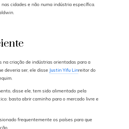
nas cidades e não numa indústria específica.
aldwin.
ciente
a criação de indústrias orientadas para a
 deveria ser, ele disse
Justin Yifu Lin
reitor do
equim.
nto, disse ele, tem sido alimentado pela
co: basta abrir caminho para o mercado livre e
essionado frequentemente os países para que
ção.