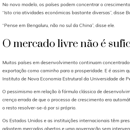
No novo modelo, os países podem concentrar o crescimento 
“Isto cria atividades económicas bastante diversas”, disse B
“Pense em Bengaluru, não no sul da China”, disse ele.
O mercado livre não é sufi
Muitos países em desenvolvimento continuam concentrados n
exportação como caminho para a prosperidade. E é assim que
Instituto de Nova Economia Estrutural da Universidade de P
O pessimismo em relação à fórmula clássica de desenvolvime
crença errada de que o processo de crescimento era automáti
o resto resolver-se-á por si próprio.
Os Estados Unidos e as instituições internacionais têm pr
adoptem mercados abertos e uma governação sem interven