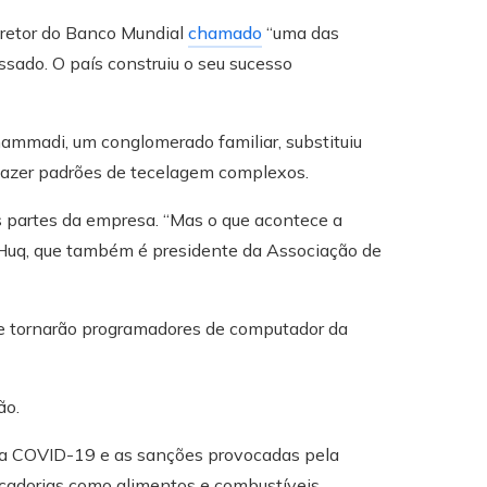
iretor do Banco Mundial
chamado
“uma das
sado. O país construiu o seu sucesso
mmadi, um conglomerado familiar, substituiu
 fazer padrões de tecelagem complexos.
partes da empresa. “Mas o que acontece a
 Huq, que também é presidente da Associação de
se tornarão programadores de computador da
ão.
da COVID-19 e as sanções provocadas pela
cadorias como alimentos e combustíveis,