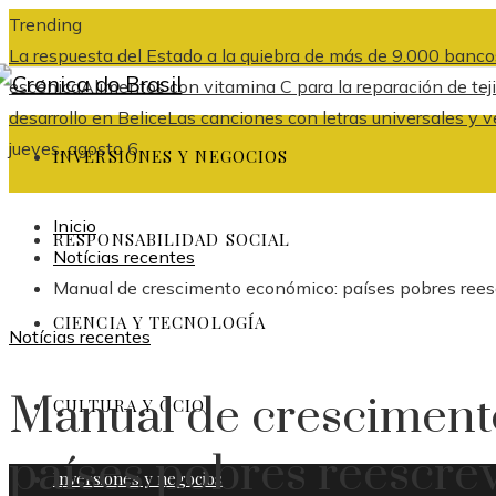
Trending
La respuesta del Estado a la quiebra de más de 9.000 banco
escénica
Alimentos con vitamina C para la reparación de tej
desarrollo en Belice
Las canciones con letras universales y v
jueves, agosto 6
INVERSIONES Y NEGOCIOS
Inicio
RESPONSABILIDAD SOCIAL
Notícias recentes
Manual de crescimento económico: países pobres rees
CIENCIA Y TECNOLOGÍA
Notícias recentes
Manual de cresciment
CULTURA Y OCIO
países pobres reescre
Inversiones y negocios