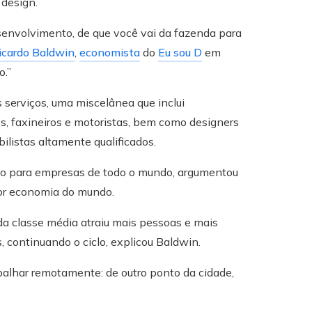
 design.
senvolvimento, de que você vai da fazenda para
icardo Baldwin
,
economista
do
Eu sou D
em
o.”
 serviços, uma miscelânea que inclui
s, faxineiros e motoristas, bem como designers
bilistas altamente qualificados.
do para empresas de todo o mundo, argumentou
aior economia do mundo.
da classe média atraiu mais pessoas e mais
 continuando o ciclo, explicou Baldwin.
abalhar remotamente: de outro ponto da cidade,