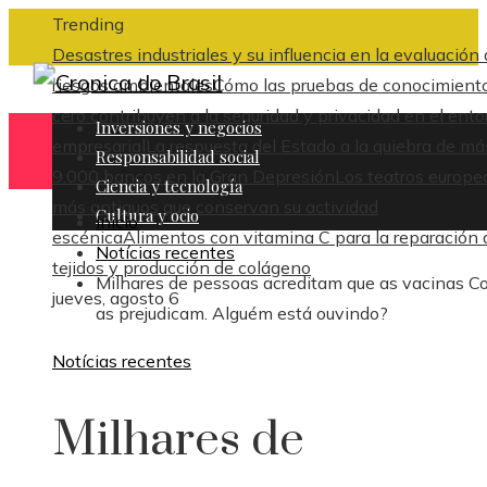
Trending
Desastres industriales y su influencia en la evaluación
riesgos ambientales
Cómo las pruebas de conocimient
cero contribuyen a la seguridad y privacidad en el ent
Inversiones y negocios
empresarial
La respuesta del Estado a la quiebra de má
Responsabilidad social
9.000 bancos en la Gran Depresión
Los teatros europe
Ciencia y tecnología
más antiguos que conservan su actividad
Cultura y ocio
Inicio
escénica
Alimentos con vitamina C para la reparación 
Notícias recentes
tejidos y producción de colágeno
Milhares de pessoas acreditam que as vacinas C
jueves, agosto 6
as prejudicam. Alguém está ouvindo?
Notícias recentes
Milhares de