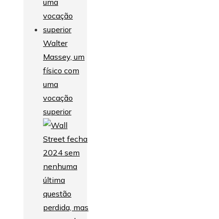
Walter
Massey, um
físico com
uma
vocação
superior