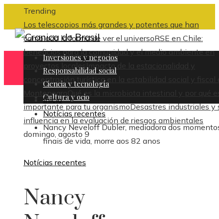
Trending
Los telescopios más grandes y potentes que han
cambiado la forma de ver el universo
RSE en Chile:
beneficios para la comunidad y el medio ambiente en
Inversiones y negocios
proyectos locales
Impacto de la estacionalidad y
Responsabilidad social
concentración turística en la estabilidad social y fiscal
Ciencia y tecnología
Montenegro
Qué es la microbiota intestinal y por qué e
Cultura y ocio
Inicio
importante para tu organismo
Desastres industriales y 
Notícias recentes
influencia en la evaluación de riesgos ambientales
Nancy Neveloff Dubler, mediadora dos momento
domingo, agosto 9
finais de vida, morre aos 82 anos
Notícias recentes
Nancy