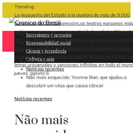
Trending
La respuesta del Estado a la quiebra de más de 9.000
bancos en la Gran Depresión
Los teatros europeos má
antiguos que conservan su actividad escénica
Aliment
Inversiones y negocios
con vitamina C para la reparación de tejidos y producc
Responsabilidad social
de colágeno
Estrategias de economía azul para fortalec
Ciencia y tecnología
conservación y el desarrollo en Belice
Las canciones c
Cultura y ocio
Inicio
letras universales y versiones infinitas en todo el mun
Notícias recentes
jueves, agosto 6
Não mais esquecido: Yvonne Barr, que ajudou a
descobrir um vírus que causa câncer
Notícias recentes
Não mais