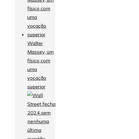
Walter
Massey, um
físico com
uma
vocação
superior