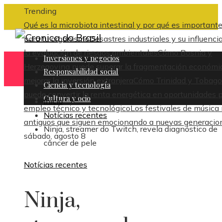
Trending
Qué es la microbiota intestinal y por qué es important
para tu organismo
Desastres industriales y su influenci
la evaluación de riesgos ambientales
Cómo Bosnia y
Inversiones y negocios
Herzegovina puede superar la fragmentación económi
Responsabilidad social
mejorar la inversión extranjera
Cómo Trinidad y Tobago
Ciencia y tecnología
puede convertir la renta energética en oportunidades 
Cultura y ocio
Inicio
empleo técnico y tecnológico
Los festivales de música
Notícias recentes
antiguos que siguen emocionando a nuevas generacio
Ninja, streamer do Twitch, revela diagnóstico de
sábado, agosto 8
câncer de pele
Notícias recentes
Ninja,