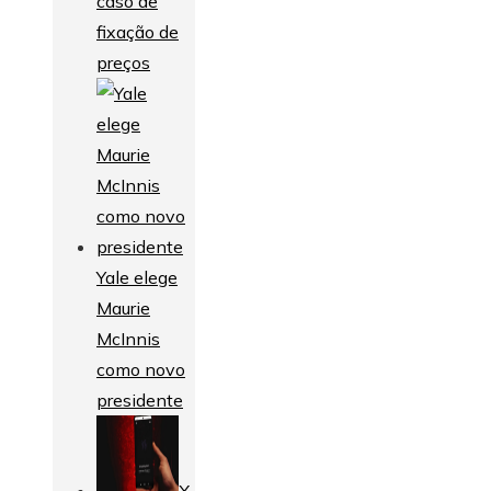
caso de
fixação de
preços
Yale elege
Maurie
McInnis
como novo
presidente
X