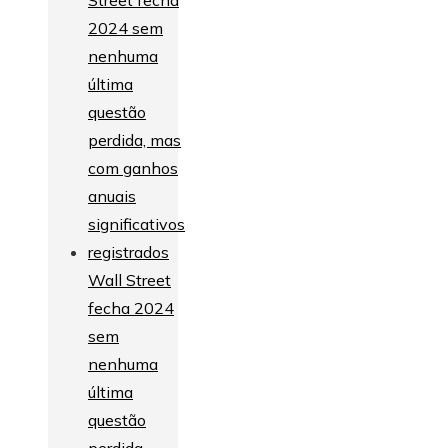
Wall Street
fecha 2024
sem
nenhuma
última
questão
perdida,