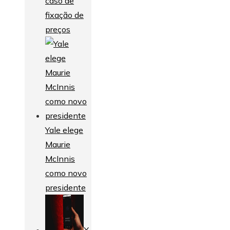
caso de
fixação de
preços
Yale elege
Maurie
McInnis
como novo
presidente
X