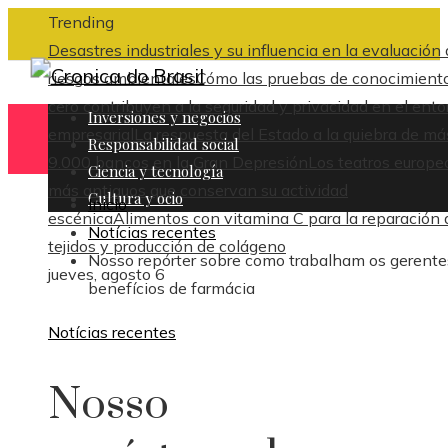
Trending
Desastres industriales y su influencia en la evaluación
riesgos ambientales
Cómo las pruebas de conocimient
cero contribuyen a la seguridad y privacidad en el ent
Inversiones y negocios
empresarial
La respuesta del Estado a la quiebra de má
Responsabilidad social
9.000 bancos en la Gran Depresión
Los teatros europe
Ciencia y tecnología
más antiguos que conservan su actividad
Cultura y ocio
Inicio
escénica
Alimentos con vitamina C para la reparación 
Notícias recentes
tejidos y producción de colágeno
Nosso repórter sobre como trabalham os gerente
jueves, agosto 6
benefícios de farmácia
Notícias recentes
Nosso