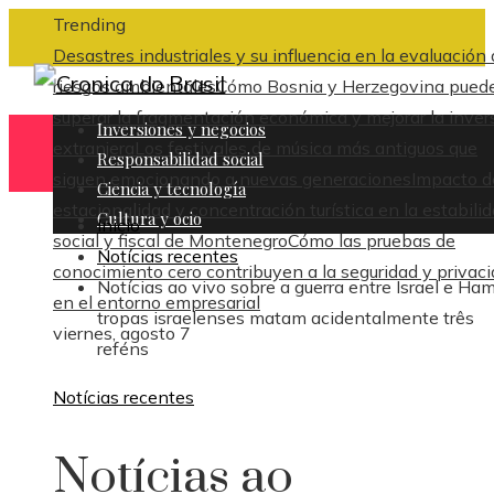
Trending
Desastres industriales y su influencia en la evaluación
riesgos ambientales
Cómo Bosnia y Herzegovina pued
superar la fragmentación económica y mejorar la inver
Inversiones y negocios
extranjera
Los festivales de música más antiguos que
Responsabilidad social
siguen emocionando a nuevas generaciones
Impacto d
Ciencia y tecnología
estacionalidad y concentración turística en la estabili
Cultura y ocio
Inicio
social y fiscal de Montenegro
Cómo las pruebas de
Notícias recentes
conocimiento cero contribuyen a la seguridad y privac
Notícias ao vivo sobre a guerra entre Israel e Ha
en el entorno empresarial
tropas israelenses matam acidentalmente três
viernes, agosto 7
reféns
Notícias recentes
Notícias ao