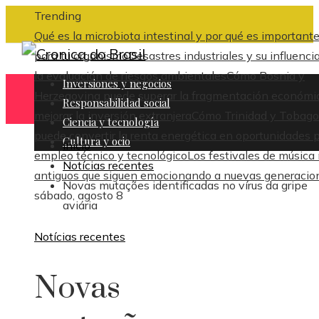
Trending
Qué es la microbiota intestinal y por qué es important
para tu organismo
Desastres industriales y su influenci
la evaluación de riesgos ambientales
Cómo Bosnia y
Inversiones y negocios
Herzegovina puede superar la fragmentación económi
Responsabilidad social
mejorar la inversión extranjera
Cómo Trinidad y Tobago
Ciencia y tecnología
puede convertir la renta energética en oportunidades 
Cultura y ocio
Inicio
empleo técnico y tecnológico
Los festivales de música
Notícias recentes
antiguos que siguen emocionando a nuevas generacio
Novas mutações identificadas no vírus da gripe
sábado, agosto 8
aviária
Notícias recentes
Novas