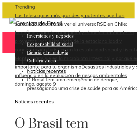
Trending
Los telescopios más grandes y potentes que han
cambiado la forma de ver el universo
RSE en Chile:
beneficios para la comunidad y el medio ambiente en
Inversiones y negocios
proyectos locales
Impacto de la estacionalidad y
Responsabilidad social
concentración turística en la estabilidad social y fiscal
Ciencia y tecnología
Montenegro
Qué es la microbiota intestinal y por qué e
Cultura y ocio
Inicio
importante para tu organismo
Desastres industriales y 
Notícias recentes
influencia en la evaluación de riesgos ambientales
O Brasil tem uma emergência de dengue,
domingo, agosto 9
pressagiando uma crise de saúde para as Améric
Notícias recentes
O Brasil tem