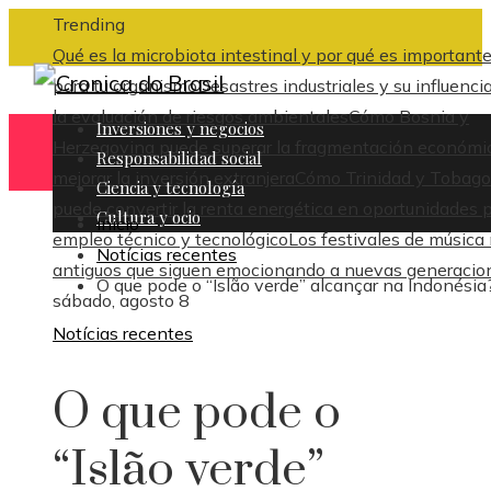
Trending
Qué es la microbiota intestinal y por qué es important
para tu organismo
Desastres industriales y su influenci
la evaluación de riesgos ambientales
Cómo Bosnia y
Inversiones y negocios
Herzegovina puede superar la fragmentación económi
Responsabilidad social
mejorar la inversión extranjera
Cómo Trinidad y Tobago
Ciencia y tecnología
puede convertir la renta energética en oportunidades 
Cultura y ocio
Inicio
empleo técnico y tecnológico
Los festivales de música
Notícias recentes
antiguos que siguen emocionando a nuevas generacio
O que pode o “Islão verde” alcançar na Indonésia
sábado, agosto 8
Notícias recentes
O que pode o
“Islão verde”