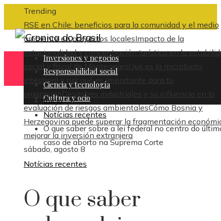
Trending
RSE en Chile: beneficios para la comunidad y el medio
ambiente en proyectos locales
Impacto de la
estacionalidad y concentración turística en la estabili
Inversiones y negocios
social y fiscal de Montenegro
Qué es la microbiota
Responsabilidad social
intestinal y por qué es importante para tu
Ciencia y tecnología
organismo
Desastres industriales y su influencia en la
Cultura y ocio
Inicio
evaluación de riesgos ambientales
Cómo Bosnia y
Notícias recentes
Herzegovina puede superar la fragmentación económi
O que saber sobre a lei federal no centro do últim
mejorar la inversión extranjera
caso de aborto na Suprema Corte
sábado, agosto 8
Notícias recentes
O que saber