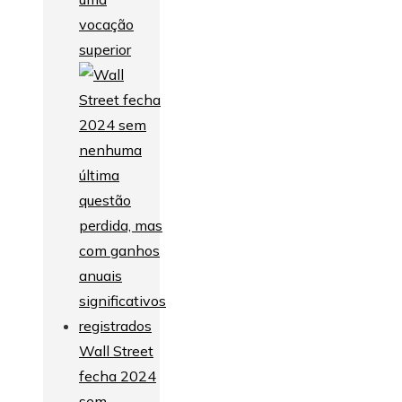
vocação
superior
Wall Street
fecha 2024
sem