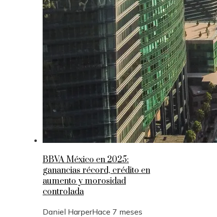
BBVA México en 2025:
ganancias récord, crédito en
aumento y morosidad
controlada
Daniel Harper
Hace 7 meses