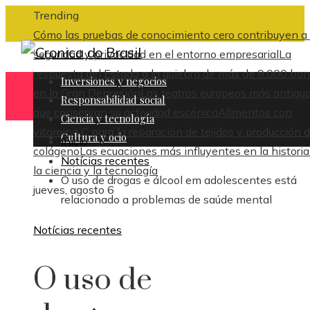
Trending
Cómo las pruebas de conocimiento cero contribuyen a 
seguridad y privacidad en el entorno empresarial
La
respuesta del Estado a la quiebra de más de 9.000 ba
Inversiones y negocios
en la Gran Depresión
Los teatros europeos más antigu
Responsabilidad social
que conservan su actividad escénica
Alimentos con
Ciencia y tecnología
vitamina C para la reparación de tejidos y producción 
Cultura y ocio
Inicio
colágeno
Las ecuaciones más influyentes en la historia
Notícias recentes
la ciencia y la tecnología
O uso de drogas e álcool em adolescentes está
jueves, agosto 6
relacionado a problemas de saúde mental
Notícias recentes
O uso de