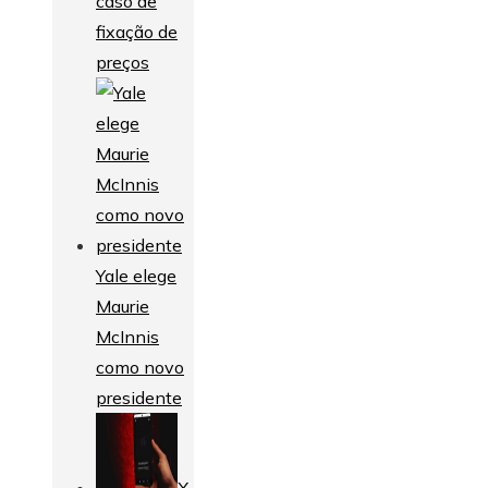
caso de
fixação de
preços
Yale elege
Maurie
McInnis
como novo
presidente
X