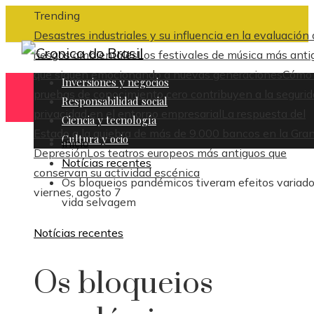
Trending
Desastres industriales y su influencia en la evaluación
riesgos ambientales
Los festivales de música más anti
que siguen emocionando a nuevas generaciones
Cómo 
Inversiones y negocios
pruebas de conocimiento cero contribuyen a la segurid
Responsabilidad social
privacidad en el entorno empresarial
La respuesta del
Ciencia y tecnología
Estado a la quiebra de más de 9.000 bancos en la Gra
Cultura y ocio
Inicio
Depresión
Los teatros europeos más antiguos que
Notícias recentes
conservan su actividad escénica
Os bloqueios pandémicos tiveram efeitos variad
viernes, agosto 7
vida selvagem
Notícias recentes
Os bloqueios