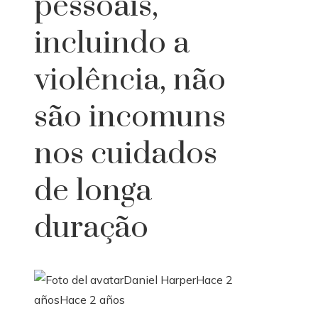
pessoais,
incluindo a
violência, não
são incomuns
nos cuidados
de longa
duração
Daniel Harper
Hace 2
años
Hace 2 años