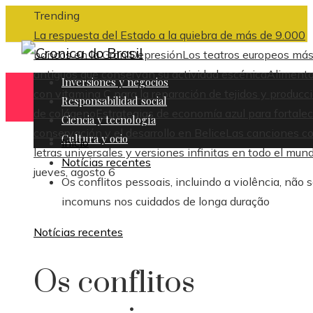
Trending
La respuesta del Estado a la quiebra de más de 9.000
bancos en la Gran Depresión
Los teatros europeos má
antiguos que conservan su actividad escénica
Aliment
Inversiones y negocios
con vitamina C para la reparación de tejidos y producc
Responsabilidad social
de colágeno
Estrategias de economía azul para fortalec
Ciencia y tecnología
conservación y el desarrollo en Belice
Las canciones c
Cultura y ocio
Inicio
letras universales y versiones infinitas en todo el mun
Notícias recentes
jueves, agosto 6
Os conflitos pessoais, incluindo a violência, não 
incomuns nos cuidados de longa duração
Notícias recentes
Os conflitos