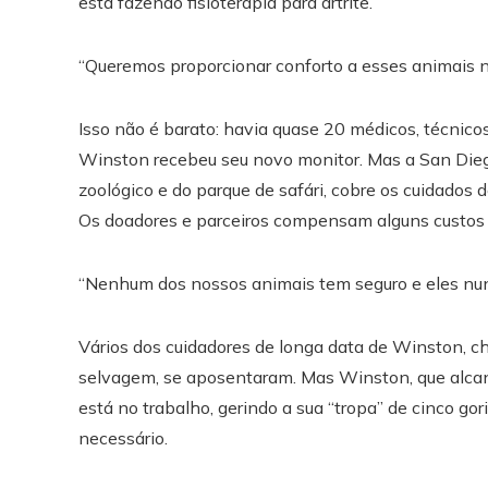
está fazendo fisioterapia para artrite.
“Queremos proporcionar conforto a esses animais no 
Isso não é barato: havia quase 20 médicos, técnicos
Winston recebeu seu novo monitor. Mas a San Diego
zoológico e do parque de safári, cobre os cuidados
Os doadores e parceiros compensam alguns custos 
“Nenhum dos nossos animais tem seguro e eles nunc
Vários dos cuidadores de longa data de Winston, c
selvagem, se aposentaram. Mas Winston, que alcan
está no trabalho, gerindo a sua “tropa” de cinco g
necessário.