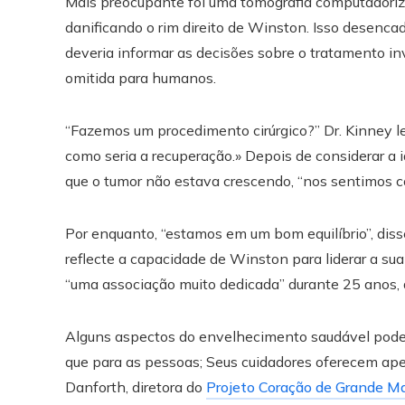
Mais preocupante foi uma tomografia computadori
danificando o rim direito de Winston. Isso desencad
deveria informar as decisões sobre o tratamento i
omitida para humanos.
“Fazemos um procedimento cirúrgico?” Dr. Kinney 
como seria a recuperação.» Depois de considerar a 
que o tumor não estava crescendo, “nos sentimos con
Por enquanto, “estamos em um bom equilíbrio”, dis
reflecte a capacidade de Winston para liderar a su
“uma associação muito dedicada” durante 25 anos,
Alguns aspectos do envelhecimento saudável podem
que para as pessoas; Seus cuidadores oferecem ape
Danforth, diretora do
Projeto Coração de Grande M