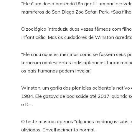
“Ele é um dorso prateado tão gentil, um pai incrive
mamíferos do San Diego Zoo Safari Park. «Sua filha
O zoológico introduziu duas vezes fêmeas com filho
infanticídio. Mas os cuidadores de Winston acreditar
“Ele criou aqueles meninos como se fossem seus pró
tornaram adolescentes indisciplinados, foram realo
os pais humanos podem invejar.)
Winston, um gorila das planícies ocidentais nativo
1984. Ele gozava de boa saúde até 2017, quando se
o Dr. .
O teste mostrou apenas “algumas mudanças sutis, n
aliviados. Envelhecimento normal.