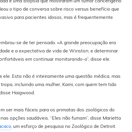
zada e uma biópsia que mostraram um tumor cancerígeno
eou o tipo de conversa sobre risco versus benefício que
nvasivo para pacientes idosos, mas é frequentemente
lembrou-se de ter pensado. «A grande preocupação era
idade e a expectativa de vida de Winston, e determinar
fortáveis ​​em continuar monitorando-o”, disse ele.
se ele. Esta não é inteiramente uma questão médica, mas
a tropa, incluindo uma mulher, Kami, com quem tem tido
 disse Haigwood.
 ser mais fáceis para os primatas dos zoológicos do
nas opções saudáveis. “Eles não fumam”, disse Marietta
acaco
, um esforço de pesquisa no Zoológico de Detroit.