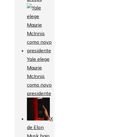
Yale elege
Maurie
McInnis
como novo
presidente
X
de Elon
Musk bajo