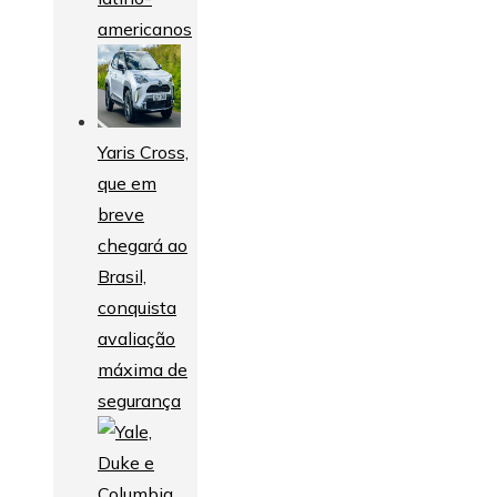
americanos
Yaris Cross,
que em
breve
chegará ao
Brasil,
conquista
avaliação
máxima de
segurança