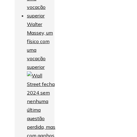
Walter
Massey, um
físico com
uma
vocação
superior