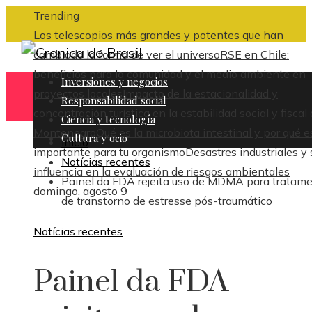
Trending
Los telescopios más grandes y potentes que han
cambiado la forma de ver el universo
RSE en Chile:
beneficios para la comunidad y el medio ambiente en
Inversiones y negocios
proyectos locales
Impacto de la estacionalidad y
Responsabilidad social
concentración turística en la estabilidad social y fiscal
Ciencia y tecnología
Montenegro
Qué es la microbiota intestinal y por qué e
Cultura y ocio
Inicio
importante para tu organismo
Desastres industriales y 
Notícias recentes
influencia en la evaluación de riesgos ambientales
Painel da FDA rejeita uso de MDMA para tratam
domingo, agosto 9
de transtorno de estresse pós-traumático
Notícias recentes
Painel da FDA