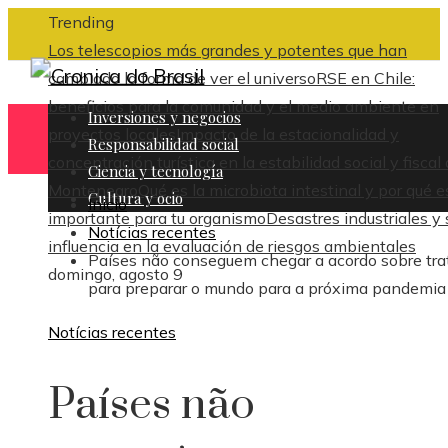
Trending
Los telescopios más grandes y potentes que han
cambiado la forma de ver el universo
RSE en Chile:
beneficios para la comunidad y el medio ambiente en
Inversiones y negocios
proyectos locales
Impacto de la estacionalidad y
Responsabilidad social
concentración turística en la estabilidad social y fiscal
Ciencia y tecnología
Montenegro
Qué es la microbiota intestinal y por qué e
Cultura y ocio
Inicio
importante para tu organismo
Desastres industriales y 
Notícias recentes
influencia en la evaluación de riesgos ambientales
Países não conseguem chegar a acordo sobre tra
domingo, agosto 9
para preparar o mundo para a próxima pandemia
Notícias recentes
Países não