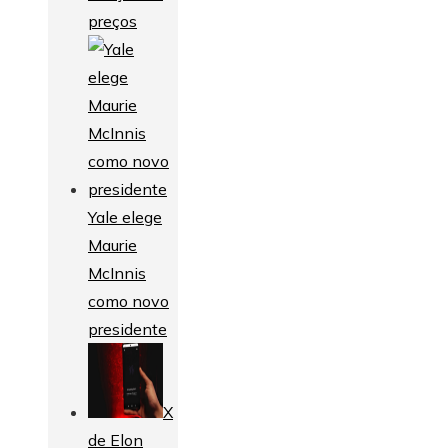
preços
Yale elege
Maurie
McInnis
como novo
presidente
X
de Elon