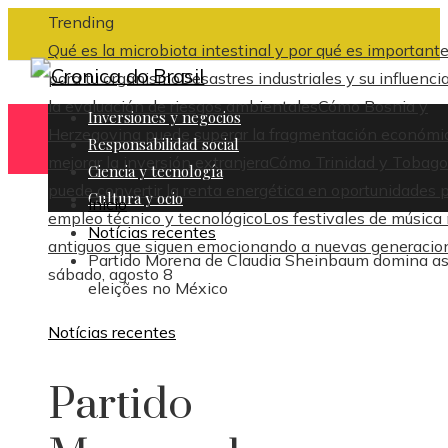
Trending
Qué es la microbiota intestinal y por qué es important
para tu organismo
Desastres industriales y su influenci
la evaluación de riesgos ambientales
Cómo Bosnia y
Inversiones y negocios
Herzegovina puede superar la fragmentación económi
Responsabilidad social
mejorar la inversión extranjera
Cómo Trinidad y Tobago
Ciencia y tecnología
puede convertir la renta energética en oportunidades 
Cultura y ocio
Inicio
empleo técnico y tecnológico
Los festivales de música
Notícias recentes
antiguos que siguen emocionando a nuevas generacio
Partido Morena de Claudia Sheinbaum domina a
sábado, agosto 8
eleições no México
Notícias recentes
Partido