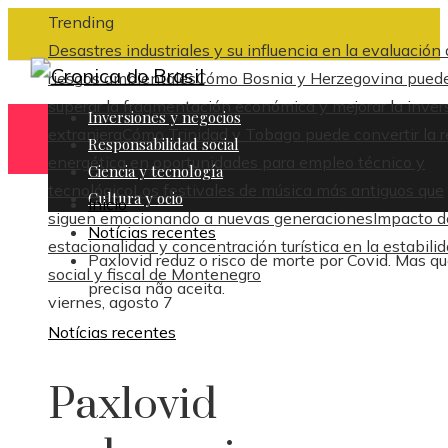
Trending
Desastres industriales y su influencia en la evaluación
riesgos ambientales
Cómo Bosnia y Herzegovina pued
superar la fragmentación económica y mejorar la inver
Inversiones y negocios
extranjera
Cómo Trinidad y Tobago puede convertir la 
Responsabilidad social
energética en oportunidades para empleo técnico y
Ciencia y tecnología
tecnológico
Los festivales de música más antiguos que
Cultura y ocio
Inicio
siguen emocionando a nuevas generaciones
Impacto d
Notícias recentes
estacionalidad y concentración turística en la estabili
Paxlovid reduz o risco de morte por Covid. Mas q
social y fiscal de Montenegro
precisa não aceita.
viernes, agosto 7
Notícias recentes
Paxlovid