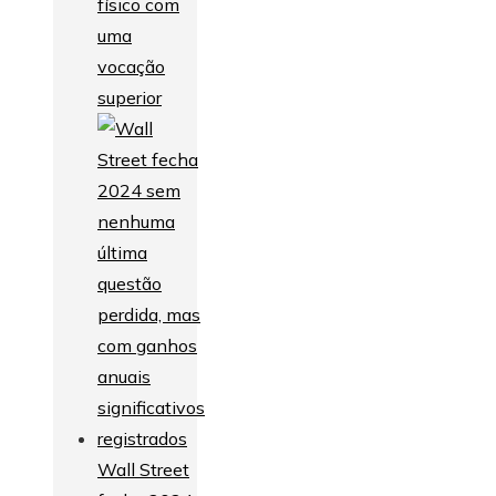
físico com
uma
vocação
superior
Wall Street