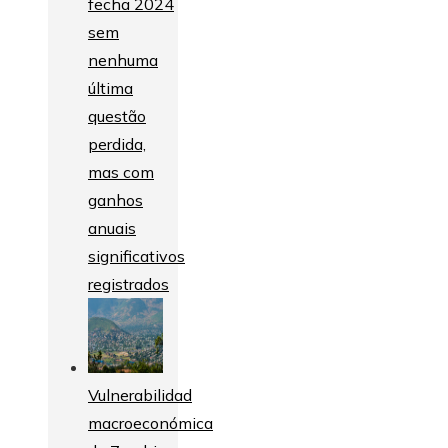
fecha 2024
sem
nenhuma
última
questão
perdida,
mas com
ganhos
anuais
significativos
registrados
Vulnerabilidad
macroeconómica