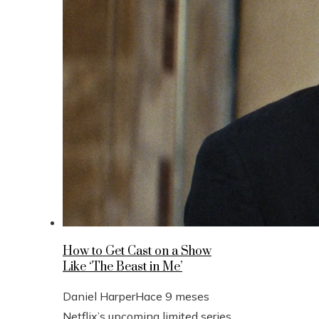
How to Get Cast on a Show
Like ‘The Beast in Me’
Daniel Harper
Hace 9 meses
Netflix’s upcoming limited series