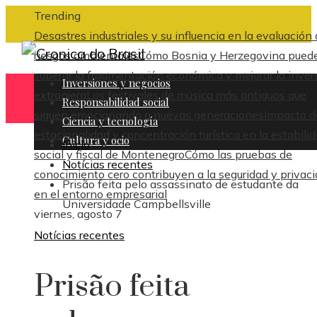
Trending
Desastres industriales y su influencia en la evaluación
riesgos ambientales
Cómo Bosnia y Herzegovina pued
superar la fragmentación económica y mejorar la inver
Inversiones y negocios
extranjera
Los festivales de música más antiguos que
Responsabilidad social
siguen emocionando a nuevas generaciones
Impacto d
Ciencia y tecnología
estacionalidad y concentración turística en la estabili
Cultura y ocio
Inicio
social y fiscal de Montenegro
Cómo las pruebas de
Notícias recentes
conocimiento cero contribuyen a la seguridad y privac
Prisão feita pelo assassinato de estudante da
en el entorno empresarial
Universidade Campbellsville
viernes, agosto 7
Notícias recentes
Prisão feita