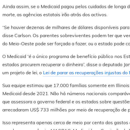
Ainda assim, se o Medicaid pagou pelos cuidados de longa du
morte, as agências estatais irão atrás dos activos.
“Se houver dezenas de milhares de dólares disponíveis para 
disse Carlson. Os parentes sobreviventes podem ter que ven
do Meio-Oeste pode ser forçada a fazer, ou o estado pode co
O Medicaid “é o único programa de benefício público nos E
estados procurem recuperar o dinheiro”, disse o deputado Jan
um projeto de lei, o
Lei de parar as recuperações injustas do
Sua equipe estimou que 17.000 famílias somente em Illinoi
Medicaid desde 2021. Não há números nacionais comparávei
que assessora o governo federal e os estados sobre questõ
arrecadaram US$ 733 milhões por meio de recuperação de pa
Isso representa apenas cerca de meio por cento dos gastos 