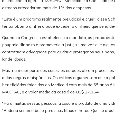
acordo com a agência, MACPAC, Medicaid e a Comissão de
estados arrecadaram mais de 1% das despesas.
“Este é um programa realmente prejudicial e cruel”, disse S
tentar obter o dinheiro pode exceder o dinheiro que seria dev
Quando o Congresso estabeleceu o mandato, os proponente
pouparia dinheiro e promoveria a justiça, uma vez que algu
contrataram advogados para ajudar a proteger os seus bens
lar de idosos.
Mas, na maior parte dos casos, os estados abrem processos 
delas negras e hispânicas. Os críticos argumentam que a pol
beneficiários falecidos do Medicaid com mais de 65 anos é i
MACPAC, e o valor médio da casa é de US$ 27.364.
“Para muitas dessas pessoas, a casa é o produto de uma vida
“Poderia ser uma base para seus filhos e netos. Que se afas