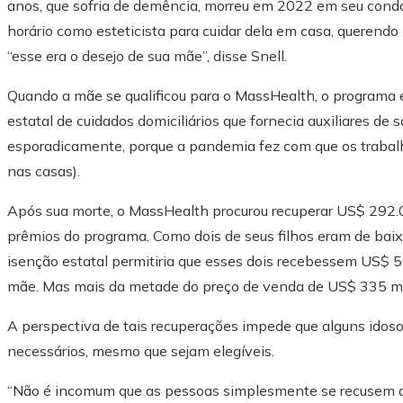
anos, que sofria de demência, morreu em 2022 em seu condo
horário como esteticista para cuidar dela em casa, querend
“esse era o desejo de sua mãe”, disse Snell.
Quando a mãe se qualificou para o MassHealth, o programa 
estatal de cuidados domiciliários que fornecia auxiliares de
esporadicamente, porque a pandemia fez com que os trabal
nas casas).
Após sua morte, o MassHealth procurou recuperar US$ 292.00
prêmios do programa. Como dois de seus filhos eram de baixa
isenção estatal permitiria que esses dois recebessem US$ 
mãe. Mas mais da metade do preço de venda de US$ 335 mil 
A perspectiva de tais recuperações impede que alguns idos
necessários, mesmo que sejam elegíveis.
“Não é incomum que as pessoas simplesmente se recusem a s