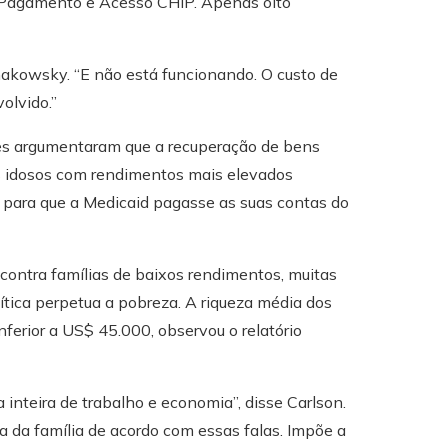
 Pagamento e Acesso CHIP. Apenas oito
chakowsky. “E não está funcionando. O custo de
olvido.”
s argumentaram que a recuperação de bens
ns idosos com rendimentos mais elevados
, para que a Medicaid pagasse as suas contas do
contra famílias de baixos rendimentos, muitas
ítica perpetua a pobreza. A riqueza média dos
nferior a US$ 45.000, observou o relatório
 inteira de trabalho e economia”, disse Carlson.
ta da família de acordo com essas falas. Impõe a