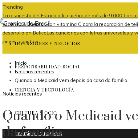
Trending
La respuesta del Estado a la quiebra de más de 9.000 banco
escénica
Alimentos con vitamina C para la reparación de tej
desarrollo en Belice
Las canciones con letras universales y v
jueves, agosto 6
INVERSIONES Y NEGOCIOS
Inicio
RESPONSABILIDAD SOCIAL
Notícias recentes
Quando o Medicaid vem depois da casa da família
CIENCIA Y TECNOLOGÍA
Notícias recentes
Quando o Medicaid ve
CULTURA Y OCIO
da família
Inversiones y negocios