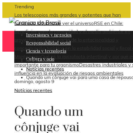
Trending
Los telescopios más grandes y potentes que han
cambiado la forma de ver el universo
RSE en Chile:
beneficios para la comunidad y el medio ambiente en
Inversiones y negocios
proyectos locales
Impacto de la estacionalidad y
Responsabilidad social
concentración turística en la estabilidad social y fiscal
Ciencia y tecnología
Montenegro
Qué es la microbiota intestinal y por qué e
Cultura y ocio
Inicio
importante para tu organismo
Desastres industriales y 
Notícias recentes
influencia en la evaluación de riesgos ambientales
Quando um cônjuge vai para uma casa de repous
domingo, agosto 9
Notícias recentes
Quando um
cônjuge vai