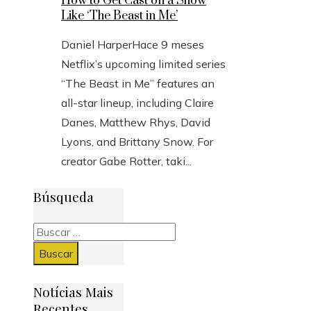
How to Get Cast on a Show
Like ‘The Beast in Me’
Daniel Harper
Hace 9 meses
Netflix’s upcoming limited series
“The Beast in Me” features an
all-star lineup, including Claire
Danes, Matthew Rhys, David
Lyons, and Brittany Snow. For
creator Gabe Rotter, taki...
Búsqueda
Buscar:
Notícias Mais
Recentes