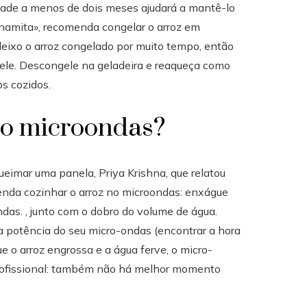
dade a menos de dois meses ajudará a mantê-lo
namita», recomenda congelar o arroz em
 deixo o arroz congelado por muito tempo, então
 ele. Descongele na geladeira e reaqueça como
s cozidos.
no microondas?
eimar uma panela, Priya Krishna, que relatou
da cozinhar o arroz no microondas: enxágue
das. , junto com o dobro do volume de água.
 potência do seu micro-ondas (encontrar a hora
e o arroz engrossa e a água ferve, o micro-
rofissional: também não há melhor momento