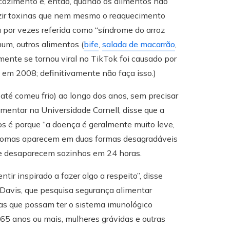
 cozimento e, então, quando os alimentos não
duzir toxinas que nem mesmo o reaquecimento
eja por vezes referida como “síndrome do arroz
um, outros alimentos (
bife
,
salada de macarrão
,
mente se tornou viral no TikTok foi causado por
em 2008; definitivamente não faça isso.)
 até comeu frio) ao longo dos anos, sem precisar
mentar na Universidade Cornell, disse que a
os é porque “a doença é geralmente muito leve,
ntomas aparecem em duas formas desagradáveis ​​
te desaparecem sozinhos em 24 horas.
ir inspirado a fazer algo a respeito”, disse
m Davis, que pesquisa segurança alimentar
oas que possam ter o sistema imunológico
 65 anos ou mais, mulheres grávidas e outras