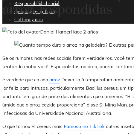
Responsabilidad social
arroz, respondidas
Ciencia y tecnología
Cultura y ocio
Daniel Harper
Hace 2 años
Se os rumores nas redes sociais forem verdadeiros, você te
tentando matar você. Especialistas na área, porém, contam 
é verdade que cozido
arroz
Deixá-lo à temperatura ambient
lar feliz para intrusos, particularmente Bacillus cereus, um t
portanto, em grande parte dos alimentos que comemos. “B. 
úmido que o arroz cozido proporciona”, disse Si Ming Man, p
infecciosas da Universidade Nacional Australiana.
O que tornou B. cereus mais
Famoso no TikTok
outros inseto