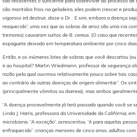
são resistentes o suficiente para sobreviver ao processo de
são mantidos frios na geladeira, eles podem crescer e pro
vigoroso irá destruir, disse o Dr. . E sim, embora a doença s
reaquecido”, uma vez que as sobras de arroz são uma via com
tremores) causaram surtos de B. cereus. (O caso que recente
espaguete deixado em temperatura ambiente por cinco dias 
Então, e os inúmeros lotes de sobras que você descartou (ou
ir ao hospital? Martin Wiedmann, professor de segurança ali
razão pela qual ouvimos relativamente pouco sobre tais cas
ao contrário de outras doenças de origem alimentar”. Os si
(principalmente vômitos ou diarreia), mas ambos geralmen
“A doença provavelmente já terá passado quando você se sent
Linda J. Harris, professora da Universidade da Califórnia, e
microbiana. “A exceção”, acrescentou, “é para aquelas pess
enfraquecido”: crianças menores de cinco anos, adultos com