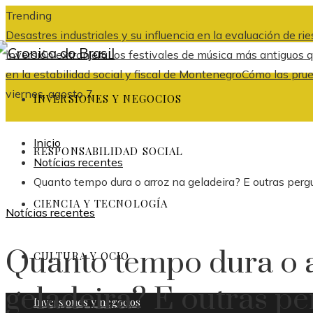
Trending
Desastres industriales y su influencia en la evaluación de r
inversión extranjera
Los festivales de música más antiguos
en la estabilidad social y fiscal de Montenegro
Cómo las prue
viernes, agosto 7
INVERSIONES Y NEGOCIOS
Inicio
RESPONSABILIDAD SOCIAL
Notícias recentes
Quanto tempo dura o arroz na geladeira? E outras perg
CIENCIA Y TECNOLOGÍA
Notícias recentes
Quanto tempo dura o 
CULTURA Y OCIO
geladeira? E outras p
Inversiones y negocios