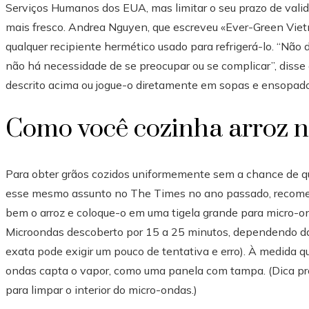
Serviços Humanos dos EUA, mas limitar o seu prazo de vali
mais fresco. Andrea Nguyen, que escreveu «Ever-Green Viet
qualquer recipiente hermético usado para refrigerá-lo. “Não
não há necessidade de se preocupar ou se complicar”, disse
descrito acima ou jogue-o diretamente em sopas e ensopado
Como você cozinha arroz 
Para obter grãos cozidos uniformemente sem a chance de qu
esse mesmo assunto no The Times no ano passado, recomen
bem o arroz e coloque-o em uma tigela grande para micro-on
Microondas descoberto por 15 a 25 minutos, dependendo da
exata pode exigir um pouco de tentativa e erro). À medida qu
ondas capta o vapor, como uma panela com tampa. (Dica p
para limpar o interior do micro-ondas.)