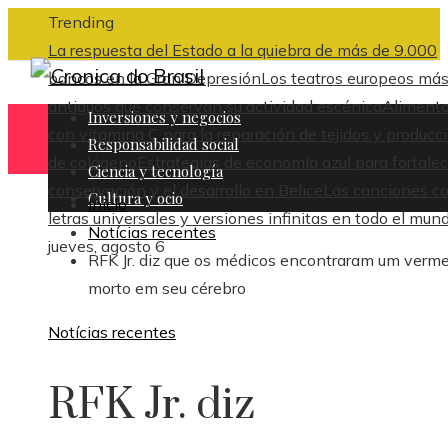
Trending
La respuesta del Estado a la quiebra de más de 9.000
bancos en la Gran Depresión
Los teatros europeos má
antiguos que conservan su actividad escénica
Aliment
Inversiones y negocios
con vitamina C para la reparación de tejidos y producc
Responsabilidad social
de colágeno
Estrategias de economía azul para fortalec
Ciencia y tecnología
conservación y el desarrollo en Belice
Las canciones c
Cultura y ocio
Inicio
letras universales y versiones infinitas en todo el mun
Notícias recentes
jueves, agosto 6
RFK Jr. diz que os médicos encontraram um verm
morto em seu cérebro
Notícias recentes
RFK Jr. diz