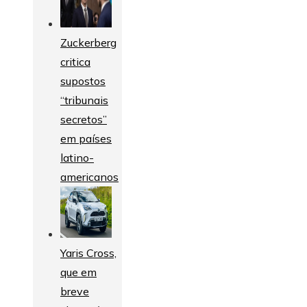
Zuckerberg
critica
supostos
“tribunais
secretos”
em países
latino-
americanos
Yaris Cross,
que em
breve