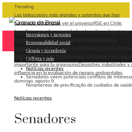
Trending
Los telescopios más grandes y potentes que han
cambiado la forma de ver el universo
RSE en Chile:
beneficios para la comunidad y el medio ambiente en
Inversiones y negocios
proyectos locales
Impacto de la estacionalidad y
Responsabilidad social
concentración turística en la estabilidad social y fiscal
Ciencia y tecnología
Montenegro
Qué es la microbiota intestinal y por qué e
Cultura y ocio
Inicio
importante para tu organismo
Desastres industriales y 
Notícias recentes
influencia en la evaluación de riesgos ambientales
Senadores veem potenciais conflitos de interes
domingo, agosto 9
ferramentas de precificação de cuidados de saúd
Notícias recentes
Senadores