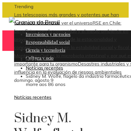
Trending
Los telescopios más grandes y potentes que han
cambiado la forma de ver el universo
RSE en Chile:
beneficios para la comunidad y el medio ambiente en
Inversiones y negocios
proyectos locales
Impacto de la estacionalidad y
Responsabilidad social
concentración turística en la estabilidad social y fiscal
Ciencia y tecnología
Montenegro
Qué es la microbiota intestinal y por qué e
Cultura y ocio
Inicio
importante para tu organismo
Desastres industriales y 
Notícias recentes
influencia en la evaluación de riesgos ambientales
Sidney M. Wolfe, flagelo da indústria farmacêutic
domingo, agosto 9
morre aos 86 anos
Notícias recentes
Sidney M.