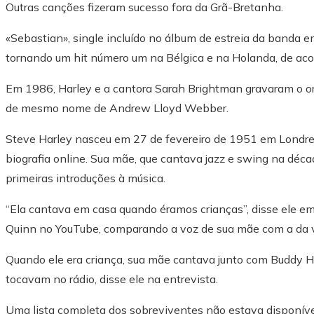
Outras canções fizeram sucesso fora da Grã-Bretanha.
«Sebastian», single incluído no álbum de estreia da banda
tornando um hit número um na Bélgica e na Holanda, de aco
Em 1986, Harley e a cantora Sarah Brightman gravaram o or
de mesmo nome de Andrew Lloyd Webber.
Steve Harley nasceu em 27 de fevereiro de 1951 em Londres 
biografia online. Sua mãe, que cantava jazz e swing na déca
primeiras introduções à música.
“Ela cantava em casa quando éramos crianças”, disse ele e
Quinn no YouTube, comparando a voz de sua mãe com a da v
Quando ele era criança, sua mãe cantava junto com Buddy H
tocavam no rádio, disse ele na entrevista.
Uma lista completa dos sobreviventes não estava disponív