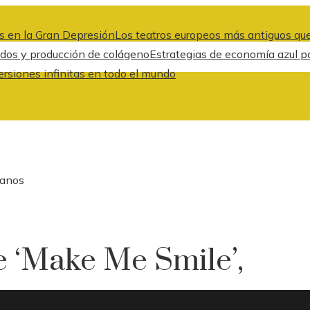
s en la Gran Depresión
Los teatros europeos más antiguos que
idos y producción de colágeno
Estrategias de economía azul pa
ersiones infinitas en todo el mundo
 anos
e ‘Make Me Smile’,