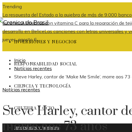
Trending
La respuesta del Estado a la quiebra de más de 9.000 banco
escénica
Alimentos con vitamina C para la reparación de tej
desarrollo en Belice
Las canciones con letras universales y v
jueves, agosto 6
INVERSIONES Y NEGOCIOS
Inicio
RESPONSABILIDAD SOCIAL
Notícias recentes
Steve Harley, cantor de ‘Make Me Smile’, morre aos 73
CIENCIA Y TECNOLOGÍA
Notícias recentes
Steve Harley, cantor d
CULTURA Y OCIO
morre aos 73 anos
Inversiones y negocios