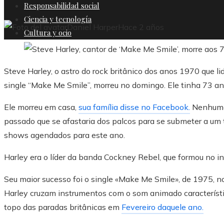
Responsabilidad social
Ciencia y tecnología
Daniel Harper
Hace 2 años
Cultura y ocio
Steve Harley, o astro do rock britânico dos anos 1970 que l
single “Make Me Smile”, morreu no domingo. Ele tinha 73 an
Ele morreu em casa,
sua família disse no Facebook.
Nenhuma 
passado que se afastaria dos palcos para se submeter a um 
shows agendados para este ano.
Harley era o líder da banda Cockney Rebel, que formou no i
Seu maior sucesso foi o single «Make Me Smile», de 1975, no 
Harley cruzam instrumentos com o som animado característ
topo das paradas britânicas em
Fevereiro daquele ano.