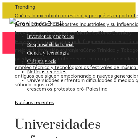
Trending
Qué es la microbiota intestinal y por qué es important
para tu organismo
Desastres industriales y su influenci
la evaluación de riesgos ambientales
Cómo Bosnia y
Inversiones y negocios
Herzegovina puede superar la fragmentación económi
Responsabilidad social
mejorar la inversión extranjera
Cómo Trinidad y Tobago
Ciencia y tecnología
puede convertir la renta energética en oportunidades 
Cultura y ocio
Inicio
empleo técnico y tecnológico
Los festivales de música
Notícias recentes
antiguos que siguen emocionando a nuevas generacio
Universidades enfrentam dificuldades à medida 
sábado, agosto 8
crescem os protestos pró-Palestina
Notícias recentes
Universidades