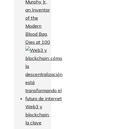
Murphy Jr.,
an Inventor
of the
Modern
Blood Bag,
Dies at 100
Web3 y
blockchain:
la clave