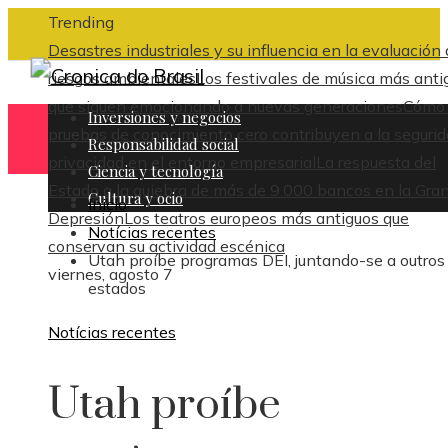
Trending
Desastres industriales y su influencia en la evaluación
riesgos ambientales
Los festivales de música más anti
que siguen emocionando a nuevas generaciones
Cómo 
Inversiones y negocios
pruebas de conocimiento cero contribuyen a la segurid
Responsabilidad social
privacidad en el entorno empresarial
La respuesta del
Ciencia y tecnología
Estado a la quiebra de más de 9.000 bancos en la Gra
Cultura y ocio
Inicio
Depresión
Los teatros europeos más antiguos que
Notícias recentes
conservan su actividad escénica
Utah proíbe programas DEI, juntando-se a outros
viernes, agosto 7
estados
Notícias recentes
Utah proíbe