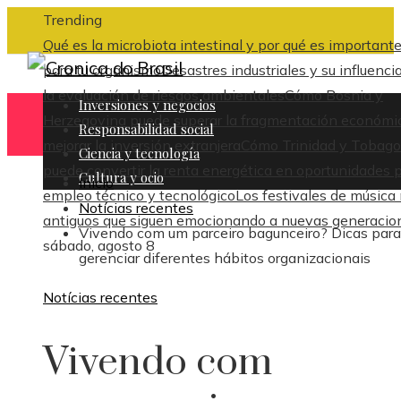
Trending
Qué es la microbiota intestinal y por qué es important
para tu organismo
Desastres industriales y su influenci
la evaluación de riesgos ambientales
Cómo Bosnia y
Inversiones y negocios
Herzegovina puede superar la fragmentación económi
Responsabilidad social
mejorar la inversión extranjera
Cómo Trinidad y Tobago
Ciencia y tecnología
puede convertir la renta energética en oportunidades 
Cultura y ocio
Inicio
empleo técnico y tecnológico
Los festivales de música
Notícias recentes
antiguos que siguen emocionando a nuevas generacio
Vivendo com um parceiro bagunceiro? Dicas para
sábado, agosto 8
gerenciar diferentes hábitos organizacionais
Notícias recentes
Vivendo com