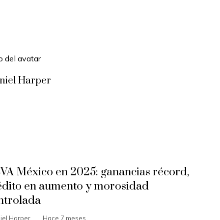
niel Harper
VA México en 2025: ganancias récord,
édito en aumento y morosidad
ntrolada
iel Harper
Hace 7 meses