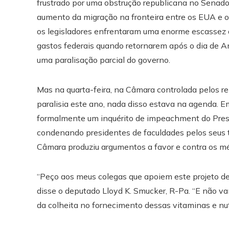
frustrado por uma obstrução republicana no Senado
aumento da migração na fronteira entre os EUA e o
os legisladores enfrentaram uma enorme escassez 
gastos federais quando retornarem após o dia de An
uma paralisação parcial do governo.
Mas na quarta-feira, na Câmara controlada pelos re
paralisia este ano, nada disso estava na agenda. E
formalmente um inquérito de impeachment do Presi
condenando presidentes de faculdades pelos seus 
Câmara produziu argumentos a favor e contra os méri
“Peço aos meus colegas que apoiem este projeto de l
disse o deputado Lloyd K. Smucker, R-Pa. “E não vam
da colheita no fornecimento dessas vitaminas e nut