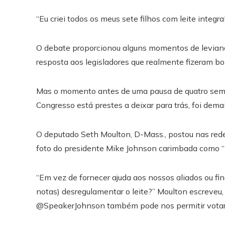
“Eu criei todos os meus sete filhos com leite integra
O debate proporcionou alguns momentos de levianda
resposta aos legisladores que realmente fizeram b
Mas o momento antes de uma pausa de quatro seman
Congresso está prestes a deixar para trás, foi demai
O deputado Seth Moulton, D-Mass., postou nas red
foto do presidente Mike Johnson carimbada como 
“Em vez de fornecer ajuda aos nossos aliados ou fin
notas) desregulamentar o leite?” Moulton escreveu,
@SpeakerJohnson também pode nos permitir votar