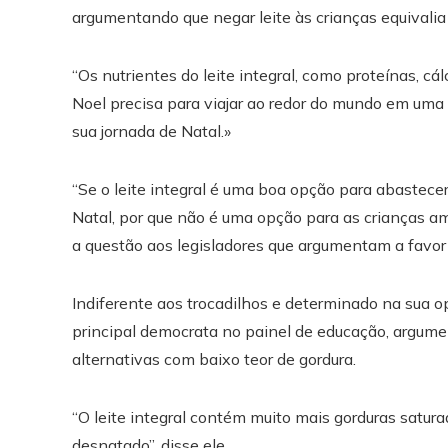
argumentando que negar leite às crianças equivalia a
“Os nutrientes do leite integral, como proteínas, c
Noel precisa para viajar ao redor do mundo em uma n
sua jornada de Natal.»
“Se o leite integral é uma boa opção para abastece
Natal, por que não é uma opção para as crianças am
a questão aos legisladores que argumentam a favor
Indiferente aos trocadilhos e determinado na sua op
principal democrata no painel de educação, argumen
alternativas com baixo teor de gordura.
“O leite integral contém muito mais gorduras saturad
desnatado”, disse ele.