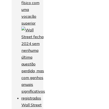
físico com
uma
vocação
superior
Wall Street