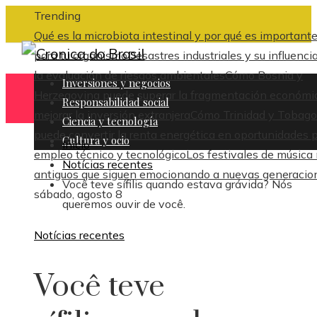
Trending
Qué es la microbiota intestinal y por qué es important
para tu organismo
Desastres industriales y su influenci
la evaluación de riesgos ambientales
Cómo Bosnia y
Inversiones y negocios
Herzegovina puede superar la fragmentación económi
Responsabilidad social
mejorar la inversión extranjera
Cómo Trinidad y Tobago
Ciencia y tecnología
puede convertir la renta energética en oportunidades 
Cultura y ocio
Inicio
empleo técnico y tecnológico
Los festivales de música
Notícias recentes
antiguos que siguen emocionando a nuevas generacio
Você teve sífilis quando estava grávida? Nós
sábado, agosto 8
queremos ouvir de você.
Notícias recentes
Você teve