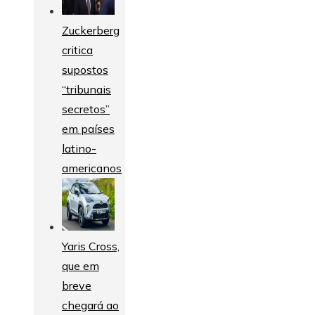
Zuckerberg
critica
supostos
“tribunais
secretos”
em países
latino-
americanos
Yaris Cross,
que em
breve
chegará ao