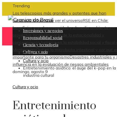
Trending
Los telescopios más grandes y potentes que han
cambiado la forma de ver el universo
RSE en Chile:
beneficios para la comunidad y el medio ambiente en
Inversiones y negocios
proyectos locales
Impacto de la estacionalidad y
Responsabilidad social
concentración turística en la estabilidad social y fiscal
Ciencia y tecnología
Montenegro
Qué es la microbiota intestinal y por qué e
Cultura y ocio
Inicio
importante para tu organismo
Desastres industriales y 
Cultura y ocio
influencia en la evaluación de riesgos ambientales
Entretenimiento asiático: el auge del k-pop en la
domingo, agosto 9
industria cultural
Cultura y ocio
Entretenimiento