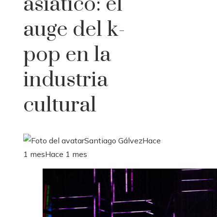
asiático: el
auge del k-
pop en la
industria
cultural
Santiago Gálvez
Hace
1 mes
Hace 1 mes