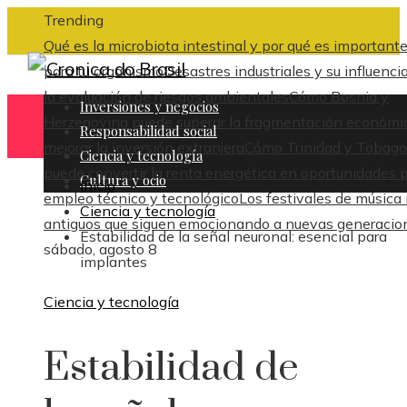
Trending
Qué es la microbiota intestinal y por qué es important
para tu organismo
Desastres industriales y su influenci
la evaluación de riesgos ambientales
Cómo Bosnia y
Inversiones y negocios
Herzegovina puede superar la fragmentación económi
Responsabilidad social
mejorar la inversión extranjera
Cómo Trinidad y Tobago
Ciencia y tecnología
puede convertir la renta energética en oportunidades 
Cultura y ocio
Inicio
empleo técnico y tecnológico
Los festivales de música
Ciencia y tecnología
antiguos que siguen emocionando a nuevas generacio
Estabilidad de la señal neuronal: esencial para
sábado, agosto 8
implantes
Ciencia y tecnología
Estabilidad de