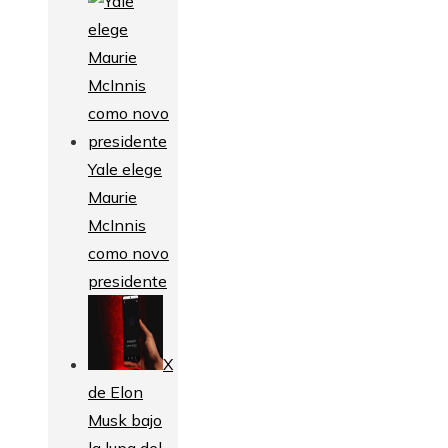
Yale elege
Maurie
McInnis
como novo
presidente
X
de Elon
Musk bajo
la lupa del