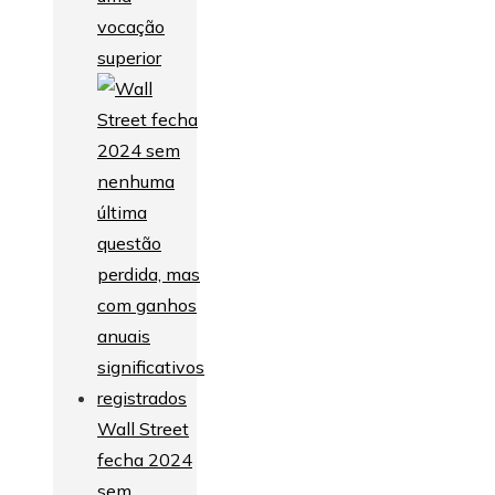
vocação
superior
Wall Street
fecha 2024
sem