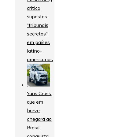
critica
supostos
“tribunais
secretos”
em países
latino-
americanos
Yaris Cross,
que em
breve
chegará ao
Brasil,
conquista