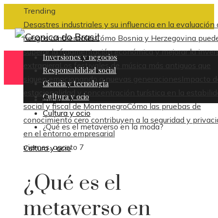
Trending
Desastres industriales y su influencia en la evaluación
riesgos ambientales
Cómo Bosnia y Herzegovina pued
superar la fragmentación económica y mejorar la inver
Inversiones y negocios
extranjera
Los festivales de música más antiguos que
Responsabilidad social
siguen emocionando a nuevas generaciones
Impacto d
Ciencia y tecnología
estacionalidad y concentración turística en la estabili
Cultura y ocio
Inicio
social y fiscal de Montenegro
Cómo las pruebas de
Cultura y ocio
conocimiento cero contribuyen a la seguridad y privac
¿Qué es el metaverso en la moda?
en el entorno empresarial
viernes, agosto 7
Cultura y ocio
¿Qué es el
metaverso en