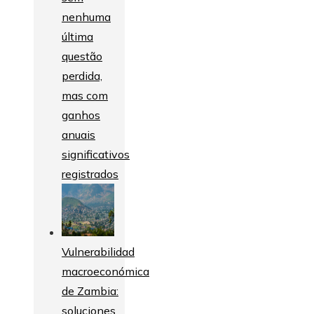
nenhuma
última
questão
perdida,
mas com
ganhos
anuais
significativos
registrados
Vulnerabilidad
macroeconómica
de Zambia:
soluciones